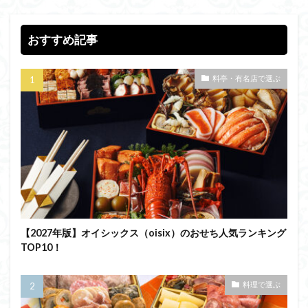
おすすめ記事
料亭・有名店で選ぶ
【2027年版】オイシックス（oisix）のおせち人気ランキング
TOP10！
料理で選ぶ