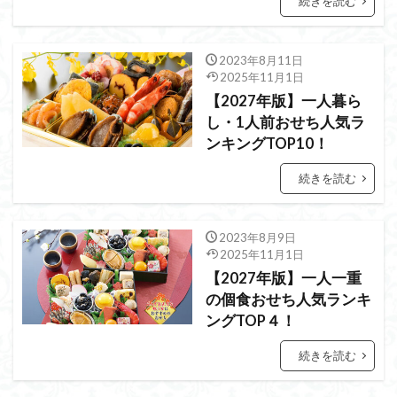
続きを読む
2023年8月11日
2025年11月1日
【2027年版】一人暮ら
し・1人前おせち人気ラ
ンキングTOP10！
続きを読む
2023年8月9日
2025年11月1日
【2027年版】一人一重
の個食おせち人気ランキ
ングTOP４！
続きを読む